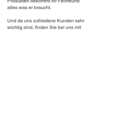
Produkten bekommt Ihr Fellfreund
alles was er braucht.
Und da uns zufriedene Kunden sehr
wichtig sind, finden Sie bei uns mit
Sorgfalt ausgewählte
Qualitätsprodukte, die uns selbst
überzeugen - natürlich zum fairen
Preis.
Hier
geht's zum Futter :)
Datenschutz
AGB
Impressum
Widerruf